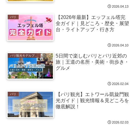
2026.04.13
【2026年最新】エッフェル塔完
パリ
全ガイド｜見どころ・歴史・展望
台・ライトアップ・行き方
2026.04.10
5日間で楽しむパリとパリ近郊の
パリ観光モデルプラン
旅｜王道の名所・美術・街歩き・
グルメ
2026.02.04
【パリ観光】エトワール凱旋門観
パリ
光ガイド｜観光情報＆見どころを
徹底解説！
2026.02.03