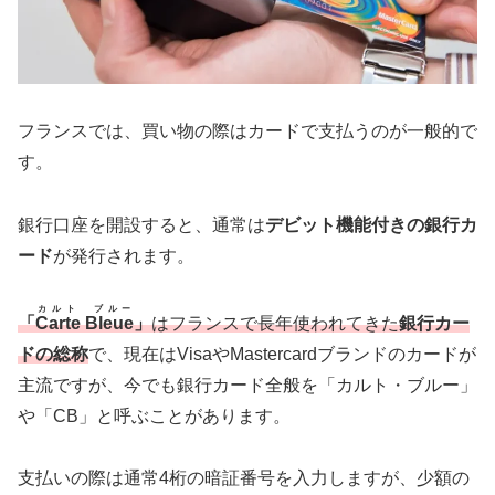
フランスでは、買い物の際はカードで支払うのが一般的で
す。
銀行口座を開設すると、通常は
デビット機能付きの銀行カ
ード
が発行されます。
カルト ブルー
「
Carte Bleue
」
はフランスで長年使われてきた
銀行カー
ドの総称
で、現在はVisaやMastercardブランドのカードが
主流ですが、今でも銀行カード全般を「カルト・ブルー」
や「CB」と呼ぶことがあります。
支払いの際は通常4桁の暗証番号を入力しますが、少額の