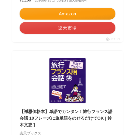
¥1,100
（2026/06/25 17:05時点 | 楽天市場調べ）
Amazon
楽天市場
ポチップ
【謝恩価格本】単語でカンタン！旅行フランス語
会話 10フレーズに旅単語をのせるだけでOK [ 鈴
木文恵 ]
楽天ブックス