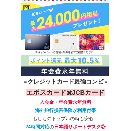
クレジットカード最強コンビ
＝
＝
エポスカード✖️JCBカード
入会金・年会費永年無料
海外旅行損害保険が利用付帯
もしものトラブルの時も安心！
24時間対応
の
日本語サポートデスク◎