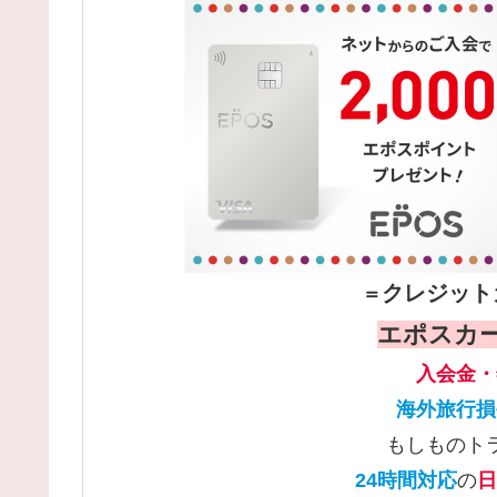
クレジット
＝
エポスカー
入会金・
海外旅行損
もしものト
24時間対応
の
日