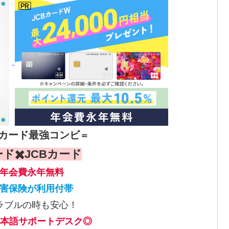
カード最強コンビ
＝
ド✖️JCBカード
年会費永年無料
害保険が利用付帯
ラブルの時も安心！
本語サポートデスク◎