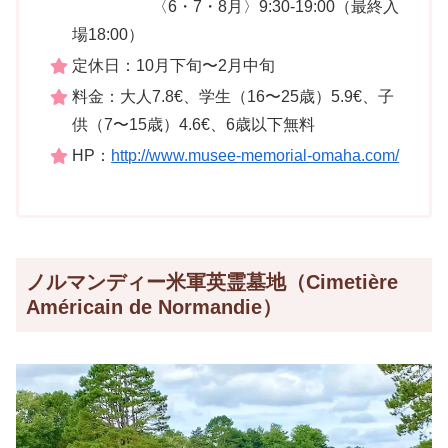
〈6・7・8月〉9:30-19:00（最終入
場18:00）
定休日：10月下旬〜2月中旬
料金：大人7.8€、学生（16〜25歳）5.9€、子
供（7〜15歳）4.6€、6歳以下無料
HP：
http://www.musee-memorial-omaha.com/
ノルマンディー米軍英霊墓地（Cimetière
Américain de Normandie）