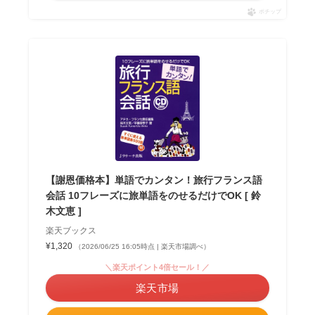
ポチップ
【謝恩価格本】単語でカンタン！旅行フランス語
会話 10フレーズに旅単語をのせるだけでOK [ 鈴
木文恵 ]
楽天ブックス
¥1,320
（2026/06/25 16:05時点 | 楽天市場調べ）
＼楽天ポイント4倍セール！／
楽天市場