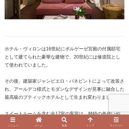
ホテル・ヴィロンは16世紀にボルゲーゼ宮殿の付属邸宅
として建てられた豪華な建物で、20世紀には修道院とし
て使われていました。
その後、建築家ジャンピエロ・パネピントによって改装さ
れ、アールデコ様式とモダンなデザインが見事に融合した
最高級のブティックホテルとして生まれ変わりました。
スイートルームを含む全17室の客室は、独特の色使いや
目を引く調度品で飾られています。
メニュー
ホーム
検索
トップ
サイドバー