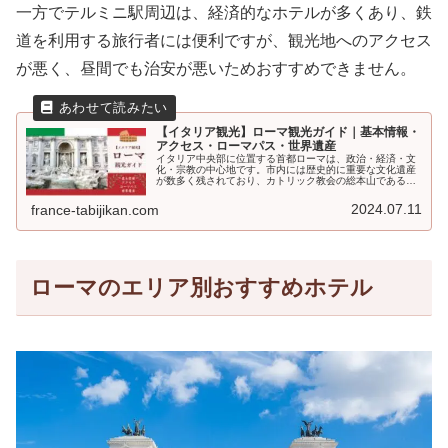
一方でテルミニ駅周辺は、経済的なホテルが多くあり、鉄
道を利用する旅行者には便利ですが、観光地へのアクセス
が悪く、昼間でも治安が悪いためおすすめできません。
【イタリア観光】ローマ観光ガイド｜基本情報・
アクセス・ローマパス・世界遺産
イタリア中央部に位置する首都ローマは、政治・経済・文
化・宗教の中心地です。市内には歴史的に重要な文化遺産
が数多く残されており、カトリック教会の総本山であるバ
チカン市国もあります。この記事では、世界中の人々を魅
了する「永遠の都」ローマの観光に役立つ情報をご紹介し
2024.07.11
france-tabijikan.com
ます。
ローマのエリア別おすすめホテル