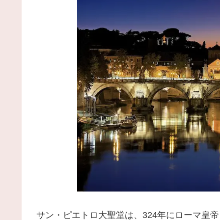
サン・ピエトロ大聖堂は、324年にローマ皇