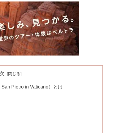
次
n Pietro in Vaticano）とは